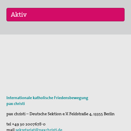
30. Jul 2026
Jägerstätter-Pilgern
11. Aug 2026
Sommerferien-Friedensliedersingen
29. Aug 2026
Fahradpilgertour 2026
Internationale katholische Friedensbewegung
pax christi
pax christi – Deutsche Sektion e.V.
Feldstraße 4
,
13355
Berlin
tel
+49 30 2007678-0
mail
sekretariat@paxchristi.de