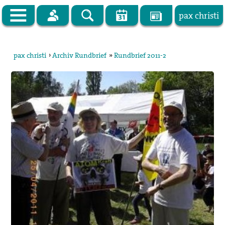
pax christi
Zur Startseite
pax christi
›
Archiv Rundbrief
»
Rundbrief 2011-2
pax christi Deutsche Sektion
Vor Ort
Themen
Kampagnen
Publikationen
Facebook
Kontakt
Impressum