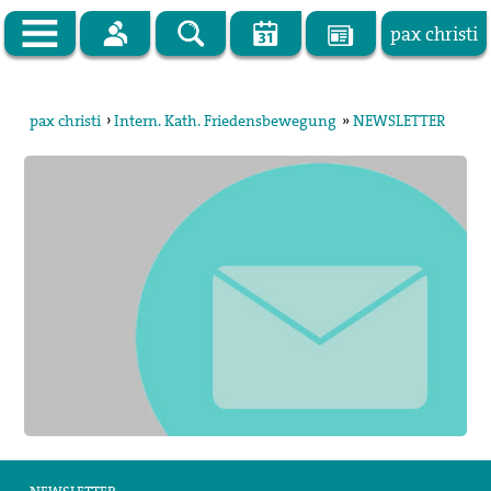
pax christi
Zur Startseite
pax christi
›
Intern. Kath. Friedensbewegung
»
NEWSLETTER
pax christi Deutsche Sektion
Vor Ort
Themen
Kampagnen
Publikationen
Facebook
Kontakt
Impressum