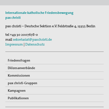
11. Aug 2026
Internationale katholische Friedensbewegung
Sommerferien-Friedensliedersingen
pax christi
29. Aug 2026
pax christi – Deutsche Sektion e.V.
Feldstraße 4
,
13355
Berlin
Fahradpilgertour 2026
tel
+49 30 2007678-0
29. Aug 2026
mail
sekretariat@paxchristi.de
Fahrradpilgertour 2026
Impressum
|
Datenschutz
Friedensfragen
Diözesanverbände
Kommissionen
pax christi-Gruppen
Kampagnen
Publikationen