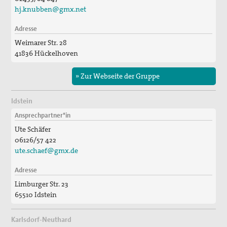
hj.knubben@gmx.net
Adresse
Weimarer Str. 28
41836 Hückelhoven
» Zur Webseite der Gruppe
Idstein
Ansprechpartner*in
Ute Schäfer
06126/57 422
ute.schaef@gmx.de
Adresse
Limburger Str. 23
65510 Idstein
Karlsdorf-Neuthard