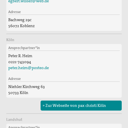
egbert.wisser@web.de
Adresse
Bachweg 29c
56072 Koblenz
Köln
Ansprechpartner*in
Peter R. Heim
0221-743094
peter.heim@posteo.de
Adresse
Niehler Kirchweg 63
50733 Köln
» Zur Webseite von pax christi Köln
Landshut
Ansprechpartner*in