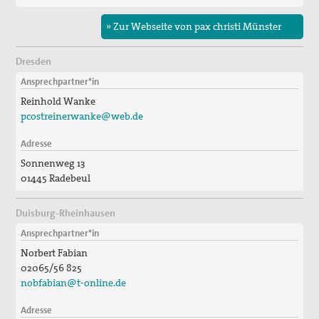
» Zur Webseite von pax christi Münster
Dresden
Ansprechpartner*in
Reinhold Wanke
pcostreinerwanke@web.de
Adresse
Sonnenweg 13
01445 Radebeul
Duisburg-Rheinhausen
Ansprechpartner*in
Norbert Fabian
02065/56 825
nobfabian@t-online.de
Adresse