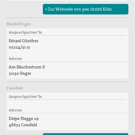
» Zur Webseite von pax christi Köln
Bünde/Enger
Ansprechpartner*in
Erhard Günther
05224/31 12
Adresse
Am Räucherturm 8
32130 Enger
Coesfeld
Ansprechpartner*in
Adresse
Deipe Stegge 29
48653 Coesfeld