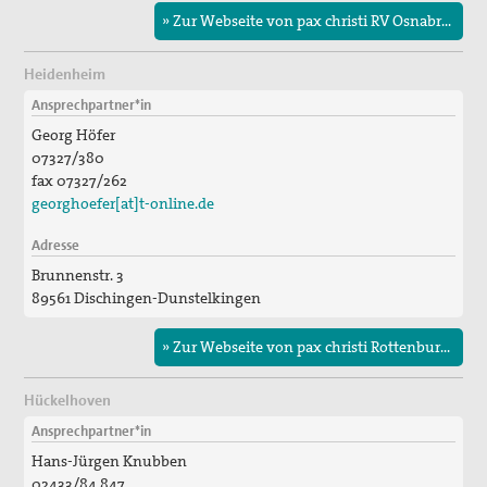
» Zur Webseite von pax christi RV Osnabrück/Hamburg
Heidenheim
Ansprechpartner*in
Georg Höfer
07327/380
fax 07327/262
georghoefer[at]t-online.de
Adresse
Brunnenstr. 3
89561 Dischingen-Dunstelkingen
» Zur Webseite von pax christi Rottenburg-Stuttgart
Hückelhoven
Ansprechpartner*in
Hans-Jürgen Knubben
02433/84 847