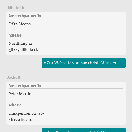
Billerbeck
Ansprechpartner*in
Erika Steens
Adresse
Nordhang 14
48727 Billerbeck
» Zur Webseite von pax christi Münster
Bocholt
Ansprechpartner*in
Peter Martini
Adresse
Dinxperloer Str. 365
46399 Bocholt