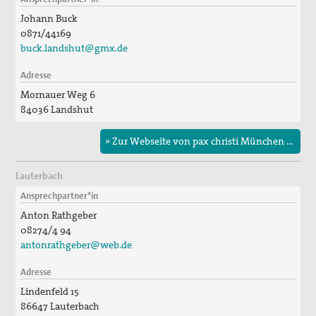
Johann Buck
0871/44169
buck.landshut@gmx.de
Adresse
Mornauer Weg 6
84036 Landshut
» Zur Webseite von pax christi München & Freising
Lauterbach
Ansprechpartner*in
Anton Rathgeber
08274/4 94
antonrathgeber@web.de
Adresse
Lindenfeld 15
86647 Lauterbach