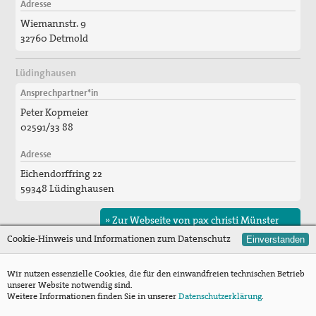
Adresse
Wiemannstr. 9
32760 Detmold
Lüdinghausen
Ansprechpartner*in
Peter Kopmeier
02591/33 88
Adresse
Eichendorffring 22
59348 Lüdinghausen
» Zur Webseite von pax christi Münster
Cookie-Hinweis und Informationen zum Datenschutz
Einverstanden
Mannheim
Wir nutzen essenzielle Cookies, die für den einwandfreien technischen Betrieb
Ansprechpartner*in
unserer Website notwendig sind.
Mariell Winter
Weitere Informationen finden Sie in unserer
Datenschutzerklärung
.
pax-christi-basisgruppe-mannheim@mail36.de