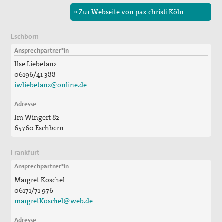
» Zur Webseite von pax christi Köln
Eschborn
Ansprechpartner*in
Ilse Liebetanz
06196/41 388
iwliebetanz@online.de
Adresse
Im Wingert 82
65760 Eschborn
Frankfurt
Ansprechpartner*in
Margret Koschel
06171/71 976
margretKoschel@web.de
Adresse