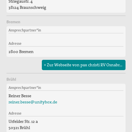
Striegaustr. 4
38124 Braunschweig
Bremen
Ansprechpartner*in
Adresse
2800 Bremen
» Zur Webseite von pax christi RV Osnabrück/Hamburg
Brühl
Ansprechpartner*in
Reiner Besse
reiner.besse@unitybox.de
Adresse
Urfelder Str. 12 a
50321 Brühl