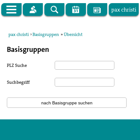
pax christi
Zur Startseite
pax christi
›
Basisgruppen
»
Übersicht
pax christi Deutsche Sektion
Basisgruppen
Vor Ort
PLZ Suche
Themen
Kampagnen
Suchbegriff
Publikationen
Facebook
Kontakt
Impressum