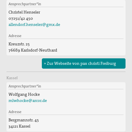
Ansprechpartner*in
Christel Henseler
07251/42 450
allendorf.henseler@gmx.de
Adresse
Kreuzstr. 25
76689 Karlsdorf-Neuthard
» Zur Webseite von pax christi Freiburg
Kassel
Ansprechpartner*in
Wolfgang Hocke
mlwhocke@arcor.de
Adresse
Bergmannstr. 45
34121 Kassel