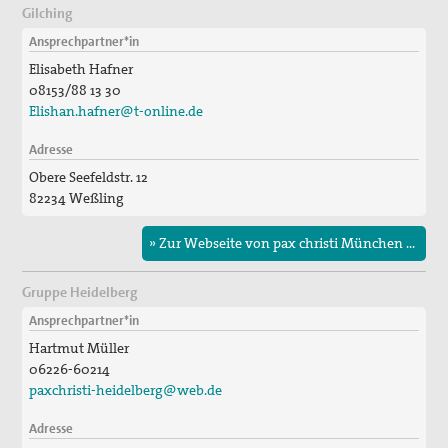
Gilching
Ansprechpartner*in
Elisabeth Hafner
08153/88 13 30
Elishan.hafner@t-online.de
Adresse
Obere Seefeldstr. 12
82234 Weßling
» Zur Webseite von pax christi München & Freising
Gruppe Heidelberg
Ansprechpartner*in
Hartmut Müller
06226-60214
paxchristi-heidelberg@web.de
Adresse